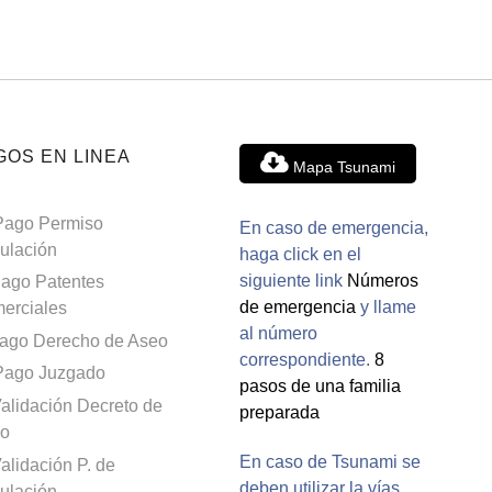
GOS EN LINEA
Mapa Tsunami
Pago Permiso
En caso de emergencia,
culación
haga click en el
siguiente link
Números
ago Patentes
de emergencia
y llame
erciales
al número
ago Derecho de Aseo
correspondiente.
8
Pago Juzgado
pasos de una familia
alidación Decreto de
preparada
o
En caso de Tsunami se
alidación P. de
deben utilizar la vías
culación