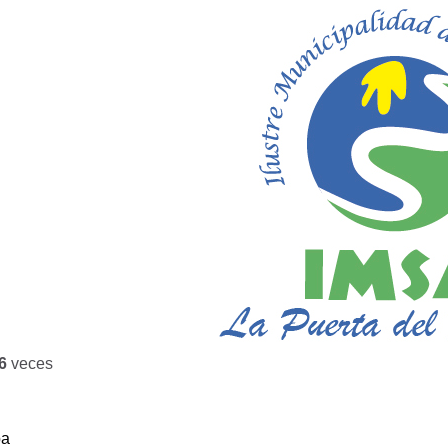
6
veces
ba