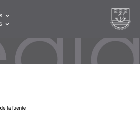
s
s
de la fuente