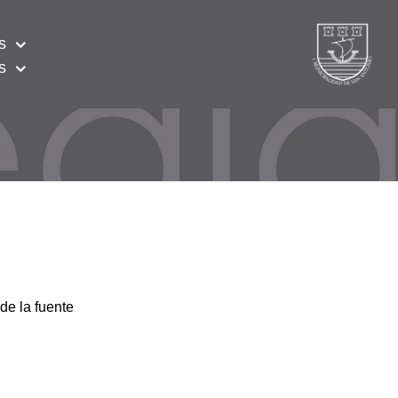
s
s
de la fuente