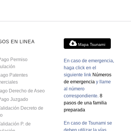
GOS EN LINEA
Mapa Tsunami
Pago Permiso
En caso de emergencia,
culación
haga click en el
siguiente link
Números
ago Patentes
de emergencia
y llame
erciales
al número
ago Derecho de Aseo
correspondiente.
8
Pago Juzgado
pasos de una familia
alidación Decreto de
preparada
o
En caso de Tsunami se
alidación P. de
deben utilizar la vías
culación