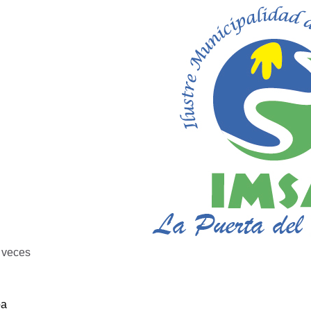
veces
ba