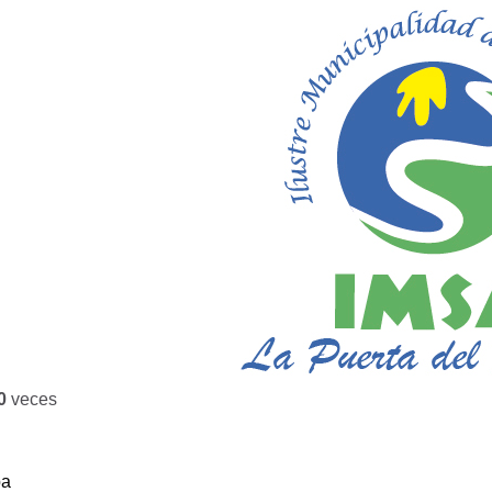
0
veces
ba