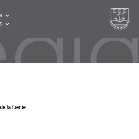
s
s
de la fuente