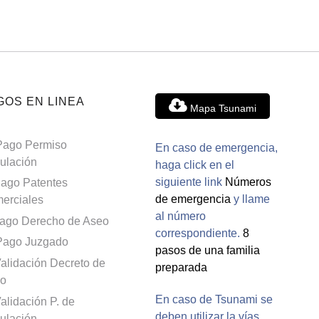
GOS EN LINEA
Mapa Tsunami
Pago Permiso
En caso de emergencia,
culación
haga click en el
siguiente link
Números
ago Patentes
de emergencia
y llame
erciales
al número
ago Derecho de Aseo
correspondiente.
8
Pago Juzgado
pasos de una familia
alidación Decreto de
preparada
o
En caso de Tsunami se
alidación P. de
deben utilizar la vías
culación