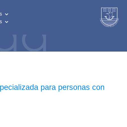
s
s
pecializada para personas con