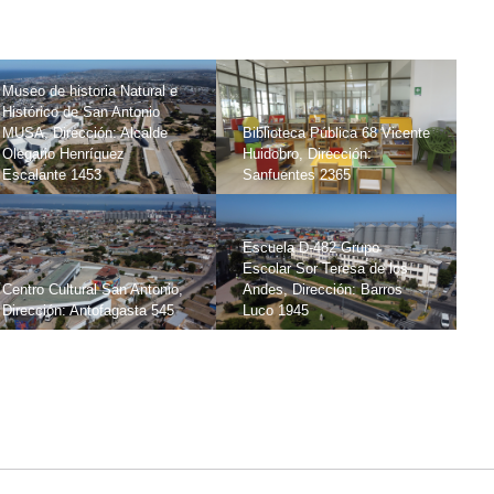
Museo de historia Natural e
Histórico de San Antonio
MUSA, Dirección: Alcalde
Biblioteca Pública 68 Vicente
Olegario Henríquez
Huidobro, Dirección:
Escalante 1453
Sanfuentes 2365
Escuela D-482 Grupo
Escolar Sor Teresa de los
Centro Cultural San Antonio,
Andes, Dirección: Barros
Dirección: Antofagasta 545
Luco 1945