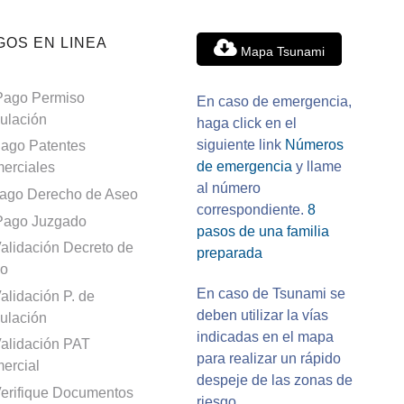
GOS EN LINEA
Mapa Tsunami
Pago Permiso
En caso de emergencia,
culación
haga click en el
siguiente link
Números
ago Patentes
de emergencia
y llame
erciales
al número
ago Derecho de Aseo
correspondiente.
8
Pago Juzgado
pasos de una familia
alidación Decreto de
preparada
o
En caso de Tsunami se
alidación P. de
deben utilizar la vías
culación
indicadas en el mapa
alidación PAT
para realizar un rápido
ercial
despeje de las zonas de
erifique Documentos
riesgo.