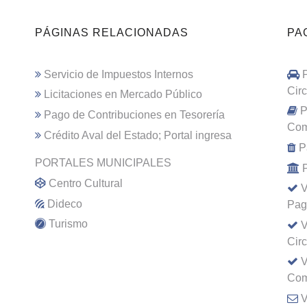
PÁGINAS RELACIONADAS
PA
Servicio de Impuestos Internos
Cir
Licitaciones en Mercado Público
P
Pago de Contribuciones en Tesorería
Com
Crédito Aval del Estado; Portal ingresa
P
PORTALES MUNICIPALES
Centro Cultural
V
Dideco
Pag
Turismo
V
Cir
V
Com
V