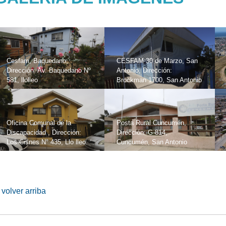
Cesfam, Baquedano;
CESFAM 30 de Marzo, San
Dirección: Av. Baquedano Nº
Antonio, Dirección:
581, llolleo
Brockman 1700, San Antonio
Oficina Comunal de la
Posta Rural Cuncumén,
Discapacidad , Dirección:
Dirección: G-814,
Los Cisnes N° 435, Llo lleo.
Cuncumén, San Antonio
volver arriba