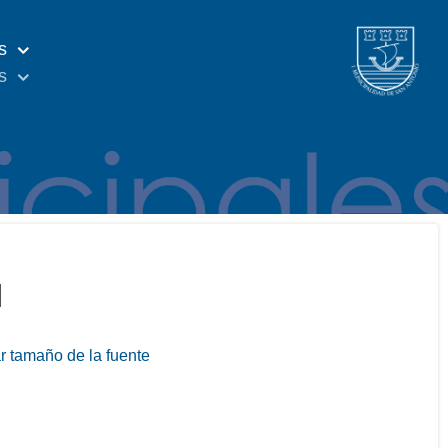
s
s
l
 tamaño de la fuente