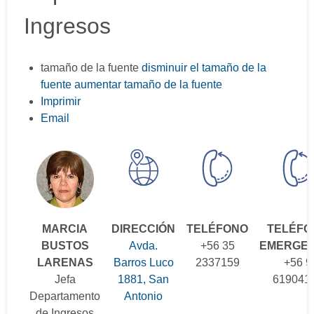
Ingresos
tamaño de la fuente
disminuir el tamaño de la
fuente
aumentar tamaño de la fuente
Imprimir
Email
MARCIA
DIRECCIÓN
TELÉFONO
TELÉFO
BUSTOS
Avda.
+56 35
EMERGEN
LARENAS
Barros Luco
2337159
+56 9
Jefa
1881, San
619041
Departamento
Antonio
de Ingresos