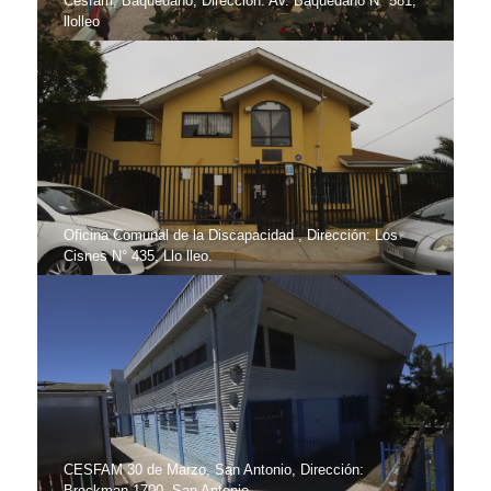
Cesfam, Baquedano; Dirección: Av. Baquedano Nº 581,
llolleo
Oficina Comunal de la Discapacidad , Dirección: Los
Cisnes N° 435, Llo lleo.
CESFAM 30 de Marzo, San Antonio, Dirección:
Brockman 1700, San Antonio