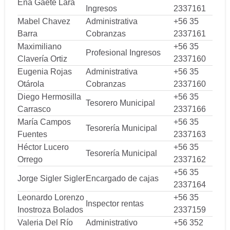
Ena Gaete Lara
Ingresos
2337161
Mabel Chavez
Administrativa
+56 35
Barra
Cobranzas
2337161
Maximiliano
+56 35
Profesional Ingresos
Clavería Ortiz
2337160
Eugenia Rojas
Administrativa
+56 35
Otárola
Cobranzas
2337160
Diego Hermosilla
+56 35
Tesorero Municipal
Carrasco
2337166
María Campos
+56 35
Tesorería Municipal
Fuentes
2337163
Héctor Lucero
+56 35
Tesorería Municipal
Orrego
2337162
+56 35
Jorge Sigler Sigler
Encargado de cajas
2337164
Leonardo Lorenzo
+56 35
Inspector rentas
Inostroza Bolados
2337159
Valeria Del Río
Administrativo
+56 352