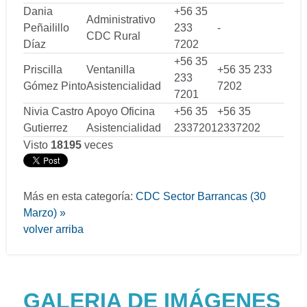
Dania
+56 35
Administrativo
Peñailillo
233
-
CDC Rural
Díaz
7202
+56 35
Priscilla
Ventanilla
+56 35 233
233
Gómez Pinto
Asistencialidad
7202
7201
Nivia Castro
Apoyo Oficina
+56 35
+56 35
Gutierrez
Asistencialidad
2337201
2337202
Visto
18195
veces
Más en esta categoría:
CDC Sector Barrancas (30
Marzo) »
volver arriba
GALERIA DE IMÁGENES