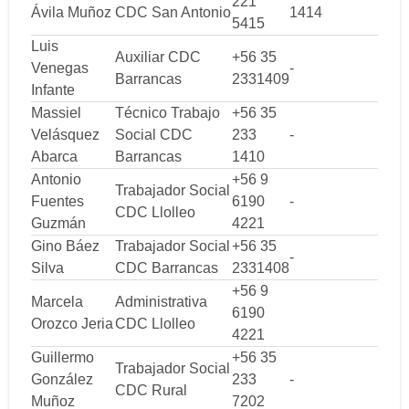
221
Ávila Muñoz
CDC San Antonio
1414
5415
Luis
Auxiliar CDC
+56 35
Venegas
-
Barrancas
2331409
Infante
Massiel
Técnico Trabajo
+56 35
Velásquez
Social CDC
233
-
Abarca
Barrancas
1410
Antonio
+56 9
Trabajador Social
Fuentes
6190
-
CDC Llolleo
Guzmán
4221
Gino Báez
Trabajador Social
+56 35
-
Silva
CDC Barrancas
2331408
+56 9
Marcela
Administrativa
6190
Orozco Jeria
CDC Llolleo
4221
Guillermo
+56 35
Trabajador Social
González
233
-
CDC Rural
Muñoz
7202