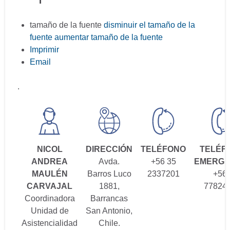
tamaño de la fuente
disminuir el tamaño de la
fuente
aumentar tamaño de la fuente
Imprimir
Email
.
NICOL
DIRECCIÓN
TELÉFONO
TELÉF
ANDREA
Avda.
+56 35
EMERGE
MAULÉN
Barros Luco
2337201
+56
CARVAJAL
1881,
77824
Coordinadora
Barrancas
Unidad de
San Antonio,
Asistencialidad
Chile.