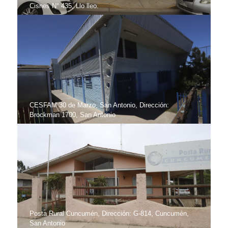
Cisnes N° 435, Llo lleo.
CESFAM 30 de Marzo, San Antonio, Dirección:
Brockman 1700, San Antonio
Posta Rural Cuncumén, Dirección: G-814, Cuncumén,
San Antonio