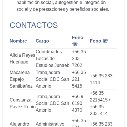
habilitación social, autogestión e integración
social y de prestaciones y beneficios sociales.
CONTACTOS
Fono
Nombre
Cargo
Fono ☏
☏
Coordinadora
+56 35
Alicia Reyes
Becas de
233
-
Huenupe
Estudios Junaeb
7202
Macarena
Trabajadora
+56 35
+56 35 233
Espejo
Social CDC San
221
1414
Santibáñez
Antonio
5415
+56 35
Trabajadora
+56 9
Constanza
2215415 /
Social CDC San
6190
Pavez Rubio
+56 35
Antonio
4370
2331414
+56 35
Alejandro
Administrativo
+56 35 233