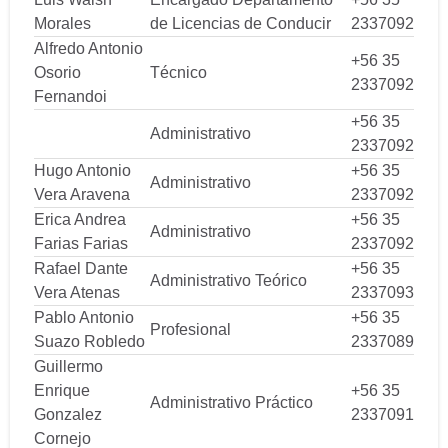
Morales
de Licencias de Conducir
2337092
Alfredo Antonio
+56 35
Osorio
Técnico
2337092
Fernandoi
+56 35
Administrativo
2337092
Hugo Antonio
+56 35
Administrativo
Vera Aravena
2337092
Erica Andrea
+56 35
Administrativo
Farias Farias
2337092
Rafael Dante
+56 35
Administrativo Teórico
Vera Atenas
2337093
Pablo Antonio
+56 35
Profesional
Suazo Robledo
2337089
Guillermo
Enrique
+56 35
Administrativo Práctico
Gonzalez
2337091
Cornejo