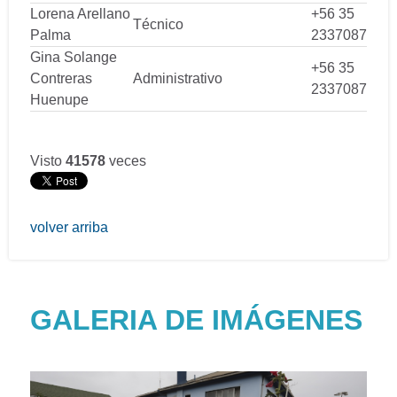
Lorena Arellano
+56 35
Técnico
Palma
2337087
Gina Solange
+56 35
Contreras
Administrativo
2337087
Huenupe
Visto
41578
veces
volver arriba
GALERIA DE IMÁGENES