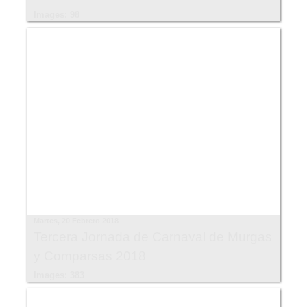
Images: 98
Martes, 20 Febrero 2018
Tercera Jornada de Carnaval de Murgas
y Comparsas 2018
Images: 383