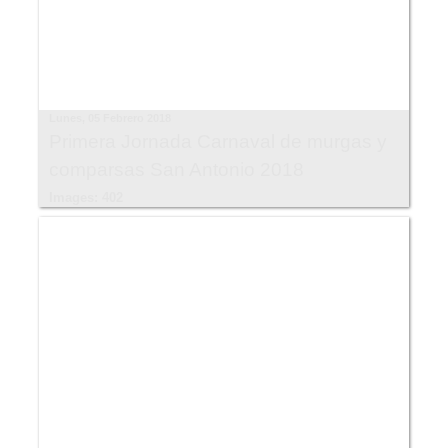
Lunes, 05 Febrero 2018
Primera Jornada Carnaval de murgas y
comparsas San Antonio 2018
Images: 402