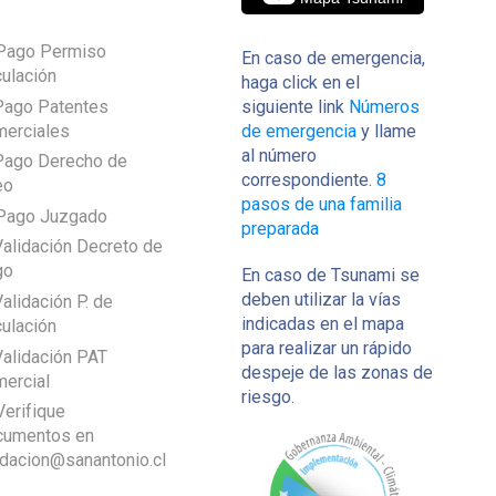
Pago Permiso
En caso de emergencia,
culación
haga click en el
Pago Patentes
siguiente link
Números
erciales
de emergencia
y llame
al número
Pago Derecho de
correspondiente.
8
eo
pasos de una familia
Pago Juzgado
preparada
Validación Decreto de
go
En caso de Tsunami se
deben utilizar la vías
Validación P. de
indicadas en el mapa
culación
para realizar un rápido
Validación PAT
despeje de las zonas de
ercial
riesgo.
Verifique
cumentos en
idacion@sanantonio.cl