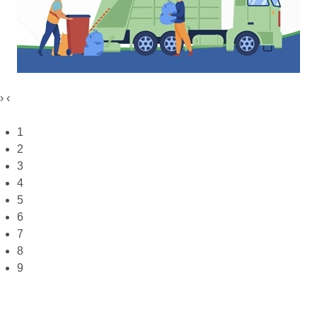
›
‹
1
2
3
4
5
6
7
8
9